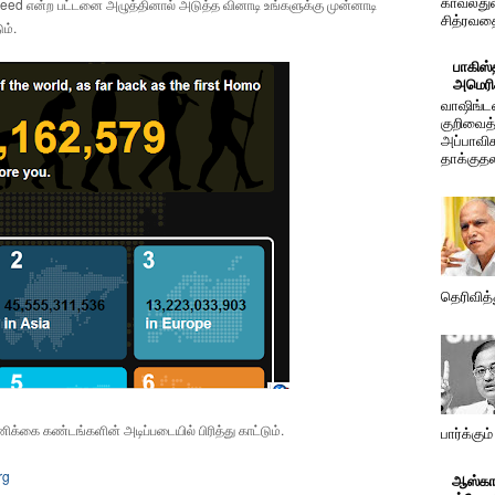
oceed என்ற பட்டனை அழுத்தினால் அடுத்த வினாடி உங்களுக்கு முன்னாடி
காவல்து
சித்ரவதை
ும்.
பாகிஸ்
அமெரி
வாஷிங்ட
குறிவைத்
அப்பாவி
தாக்குதல
தெரிவித்
ணிக்கை கண்டங்களின் அடிப்படையில் பிரித்து காட்டும்.
பார்க்கு
rg
ஆஸ்கார