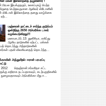
ின் மகன் இஸ்லாத்தை தழுவினார் !
:பிரபல இயக்குநரும், உலகப்புகழ் பெற்ற
விருதை பெற்றவருமான ஆலிவர் ஸ்டோனின்
ன் ஸ்டோன் இஸ்லாத்தை தனது வாழ்க்கை
ஏற்...
பஹ்ரைன் நாட்டைச் சார்ந்த குடும்பம்
ஒன்றிற்கு 2650 அமெரிக்க டாலர்
வழங்கபடுகிறது!!!
மனாமா,பிப்.13: துனீசியா, எகிப்து
ஆகிய நாடுகளில் ஏற்பட்ட மக்கள்
ைத் தொடர்ந்து அந்நாடுகளின்
ளர்கள் பதவி விலகியதைத் தொடர்ந்த...
்காவின் அத்துமீறல்: ஈரான் பரபரப்பு
சாட்டு
 2012 தெஹ்ரான்:சர்வதேச சட்ட
ளுக்கு எதிராக நடப்பதாகவும், கடற்பகுதிகளில்
ி நுழைவதாகவும் அமெரிக்கா மீது ஈ...