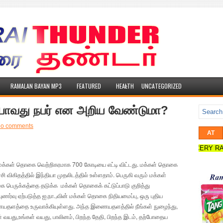
»
RAMALAN BAYAN MP3
FEATURED
HEALTH
UNCATEGORIZED
ையாவது நபர் என அறிய வேண்டுமா?
o comments
AT
ADIRAI GROCERY RAMADAN O
மக்கள் தொகை வெற்றிகரமாக 700 கோடியை எட்டி விட்டது. மக்கள் தொகை
்சி விகிதத்தில் இந்தியா முதலிடத்தில் உள்ளதாம். பெருகி வரும் மக்கள்
பெருக்கத்தை தடுக்க மக்கள் தொகைக் கட்டுப்பாடு குறித்து
்புணர்வு ஏற்படுத்த ஐ.நா.,வின் மக்கள் தொகை நிதியமைப்பு, ஒரு புதிய
தளத்தை உருவாக்கியுள்ளது. அந்த இணையதளத்தில் நீங்கள் நுழைந்து,
் வயது,உங்கள் வயது, பாலினம், பிறந்த தேதி, பிறந்த இடம், தற்போதைய