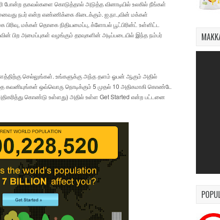
ி போன்ற தகவல்களை கொடுத்தால் அடுத்த வினாடியில் உலகில் நீங்கள்
ைவது நபர் என்ற எண்ணிக்கை கிடைக்கும். ஐ.நா.,வின் மக்கள்
பிரிவு, மக்கள் தொகை நிதியமைப்பு, க்ளோபல் பூட்பிரின்ட் உள்ளிட்ட
,வின் பிற அமைப்புகள் வழங்கும் தரவுகளின் அடிப்படையில் இந்த நம்பர்
MAKKA
 தளத்திற்கு செல்லுங்கள். உங்களுக்கு அந்த தளம் ஓபன் ஆகும் அதில்
ை கவனியுங்கள் ஒவ்வொரு நொடிக்கும் 5 முதல் 10 அதிகமாகி கொண்டே
திகரித்து கொண்டு உள்ளது) அதில் உள்ள Get Started என்ற பட்டனை
POPU