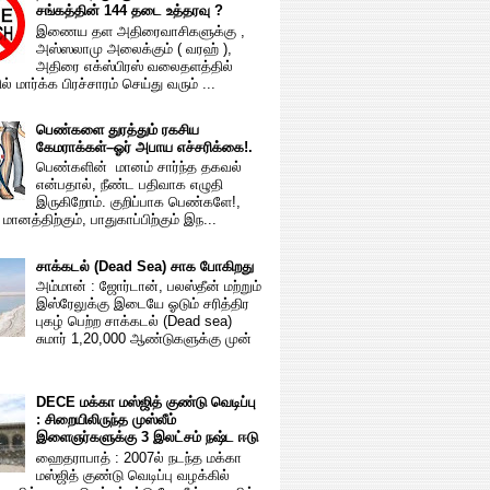
சங்கத்தின் 144 தடை உத்தரவு ?
இணைய தள அதிரைவாசிகளுக்கு ,
அஸ்ஸலாமு அலைக்கும் ( வரஹ் ),
அதிரை எக்ஸ்பிரஸ் வலைதளத்தில்
் மார்க்க பிரச்சாரம் செய்து வரும் ...
பெண்களை துரத்தும் ரகசிய
கேமராக்கள்–ஓர் அபாய எச்சரிக்கை!.
பெண்களின் மானம் சார்ந்த தகவல்
என்பதால், நீண்ட பதிவாக எழுதி
இருகிறோம். குறிப்பாக பெண்களே!,
மானத்திற்கும், பாதுகாப்பிற்கும் இந...
சாக்கடல் (Dead Sea) சாக போகிறது
அம்மான் : ஜோர்டான், பலஸ்தீன் மற்றும்
இஸ்ரேலுக்கு இடையே ஓடும் சரித்திர
புகழ் பெற்ற சாக்கடல் (Dead sea)
சுமார் 1,20,000 ஆண்டுகளுக்கு முன்
DECE மக்கா மஸ்ஜித் குண்டு வெடிப்பு
: சிறையிலிருந்த முஸ்லீம்
இளைஞர்களுக்கு 3 இலட்சம் நஷ்ட ஈடு
ஹைதராபாத் : 2007ல் நடந்த மக்கா
மஸ்ஜித் குண்டு வெடிப்பு வழக்கில்