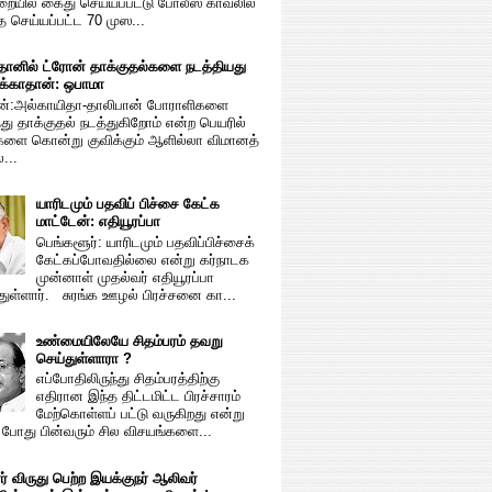
றையில் கைது செய்யப்பட்டு போலீஸ் காவலில்
 செய்யப்பட்ட 70 முஸ...
தானில் ட்ரோன் தாக்குதல்களை நடத்தியது
க்காதான்: ஒபாமா
ன்:அல்காயிதா-தாலிபான் போராளிகளை
து தாக்குதல் நடத்துகிறோம் என்ற பெயரில்
களை கொன்று குவிக்கும் ஆளில்லா விமானத்
...
யாரிடமும் பதவிப் பிச்சை கேட்க
மாட்டேன்: எதியூரப்பா
பெங்களூர்: யாரிடமும் பதவிப்பிச்சைக்
கேட்கப்போவதில்லை என்று கர்நாடக
முன்னாள் முதல்வர் எதியூரப்பா
துள்ளார். சுரங்க ஊழல் பிரச்சனை கா...
உண்மையிலேயே சிதம்பரம் தவறு
செய்துள்ளாரா ?
எப்போதிலிருந்து சிதம்பரத்திற்கு
எதிரான இந்த திட்டமிட்ட பிரச்சாரம்
மேற்கொள்ளப் பட்டு வருகிறது என்று
ம் போது பின்வரும் சில விசயங்களை...
் விருது பெற்ற இயக்குநர் ஆலிவர்