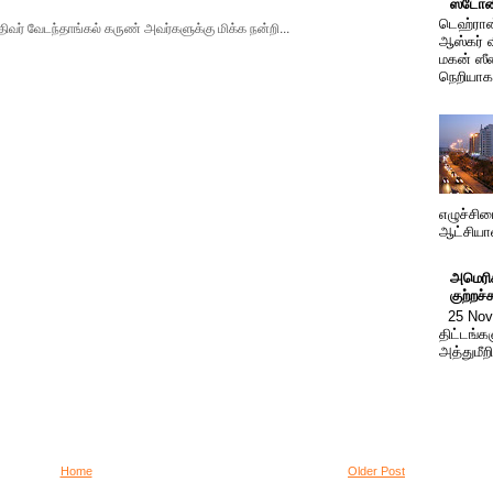
ஸ்டோன
டெஹ்ரான்
வர் வேடந்தாங்கல் கருண் அவர்களுக்கு மிக்க நன்றி...
ஆஸ்கர் 
மகன் ஸீ
நெறியாக 
எழுச்சிய
ஆட்சியா
அமெரிக
குற்றச்
25 Nov
திட்டங்க
அத்துமீற
Home
Older Post